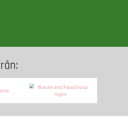
rån:​