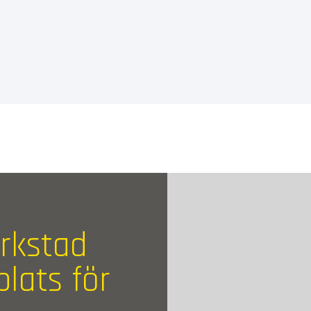
erkstad
plats för