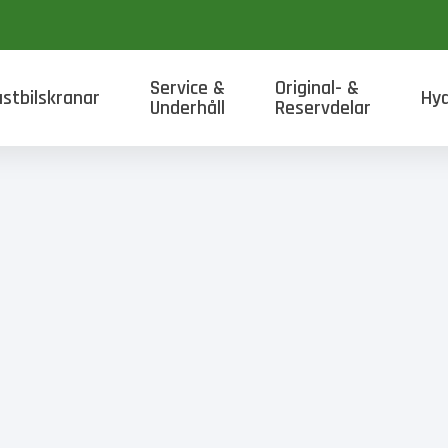
Service &
Original- &
astbilskranar
Hyd
Underhåll
Reservdelar