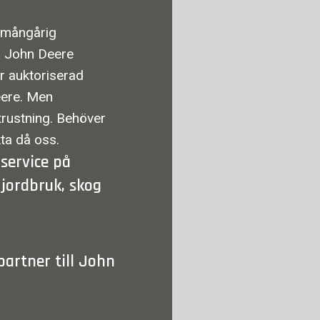
 mångårig
la John Deere
er auktoriserad
eere. Men
trustning. Behöver
ta då oss.
 service på
 jordbruk, skog
partner till John