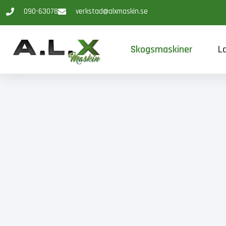
090-63078
verkstad@alxmaskin.se
Skogsmaskiner
L