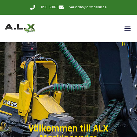
090-63078
verkstad@alxmaskin.se
Välkommen till ALX