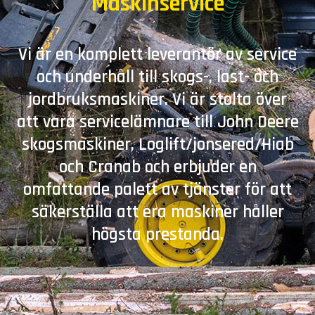
Maskinservice
Vi är en komplett leverantör av service
och underhåll till skogs-, last- och
jordbruksmaskiner. Vi är stolta över
att vara servicelämnare till John Deere
skogsmaskiner, Loglift/jonsered/Hiab
och Cranab och erbjuder en
omfattande palett av tjänster för att
säkerställa att era maskiner håller
högsta prestanda.