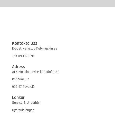
Kontakta Oss
E-post: verkstad@alxmaskin.se
Tel: 090-63078
Adress
ALX Maskinservice i Rödånäs AB
Rödånäs 37
922 67 Tavelsjö
Länkar
Service & Underhåll
Hydraulslangar